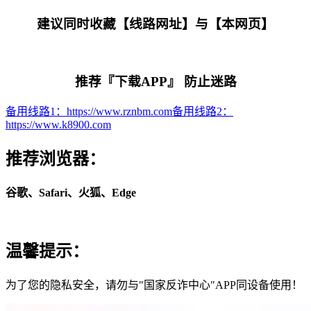
建议同时收藏【线路网址】与【本网页】
推荐『下载APP』 防止迷路
备用线路
1
：
https://www.rznbm.com
备用线路
2
：
https://www.k8900.com
推荐浏览器：
谷歌、Safari、火狐、Edge
温馨提示：
为了您的隐私安全，请勿与"国家反诈中心"APP同设备使用！