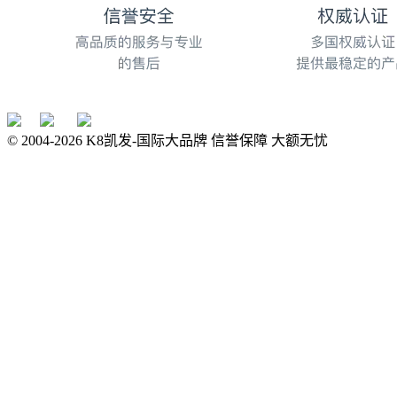
© 2004-
2026
K8凯发-国际大品牌 信誉保障 大额无忧