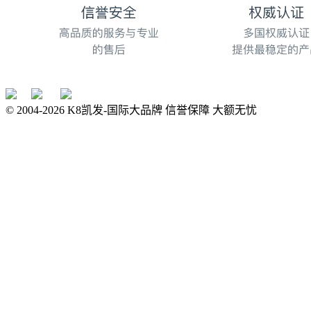
© 2004-
2026
K8凯发-国际大品牌 信誉保障 大额无忧